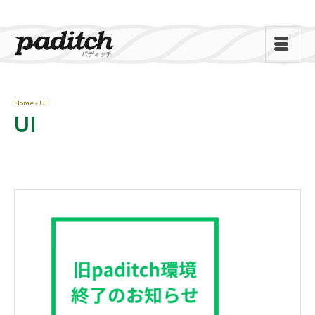
Home
»
UI
UI