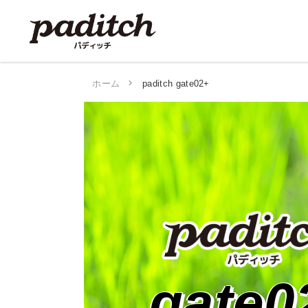
ホーム
paditch gate02+
gate0