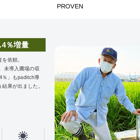
PROVEN
.4％増量
査を依頼。
と、未導入圃場の収
」もpaditch導
う結果が出ました。