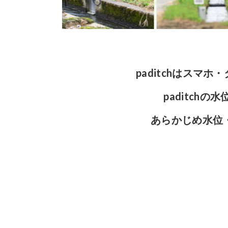
paditchはス
paditc
あらかじめ水位