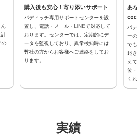
購入後も安心！寄り添いサポート
あ
coc
パディッチ専用サポートセンターを設
さん
置し、電話・メール・LINEで対応して
パ
設計
おります。センターでは、定期的にデ
ーの
年の
ータを監視しており、異常検知時には
でも
弊社の方からお客様へご連絡をしてお
起
ります。
え
位
く
実績