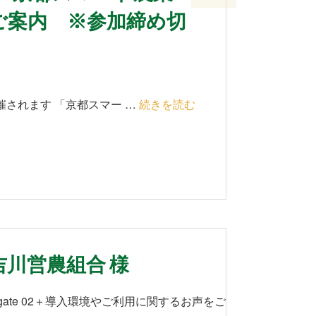
ご案内 ※参加締め切
催されます 「京都スマー …
続きを読む
川営農組合 様
 gate 02＋導入環境やご利用に関するお声をご