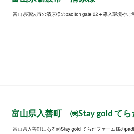
富山県砺波市の清原様のpaditch gate 02＋導入環
富山県入善町 ㈱Stay gold 
富山県入善町にある㈱Stay gold てらだファーム様のpadi