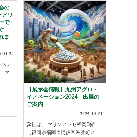
会の
ーアワ
ーで
ぐ
れま
5-04-22
システ
ーマ
【展示会情報】九州アグロ・
スマー
イノベーション2024 出展の
ていま
ご案内
2024-10-21
株式会社
弊社は、 マリンメッセ福岡B館
のお米を
（福岡県福岡市博多区沖浜町２
や温暖化