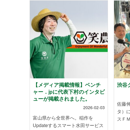
地震」によ
【メディア掲載情報】ベンチ
渋谷ク
れたお客
ャー．jpに代表下村のインタビ
いて
ューが掲載されました。
佐藤
2024-01-12
2026-02-03
タ）
能登半島地
富山県から全世界へ。稲作を
スＦＭ
皆様に心
Updateするスマート水田サービス