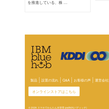
を推進している、株 …
製品
設置の流れ
Q&A
お客様の声
運営会社
オンラインストアはこちら
© 2026 スマホでかんたん水管理 paditch(パディッチ)