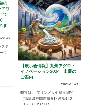
会の
ーアワ
ーで
ぐ
れま
5-04-22
システ
ーマ
【展示会情報】九州アグロ・
スマー
イノベーション2024 出展の
ていま
ご案内
2024-10-21
株式会社
弊社は、 マリンメッセ福岡B館
のお米を
（福岡県福岡市博多区沖浜町２
や温暖化
−１） にて10月2 …