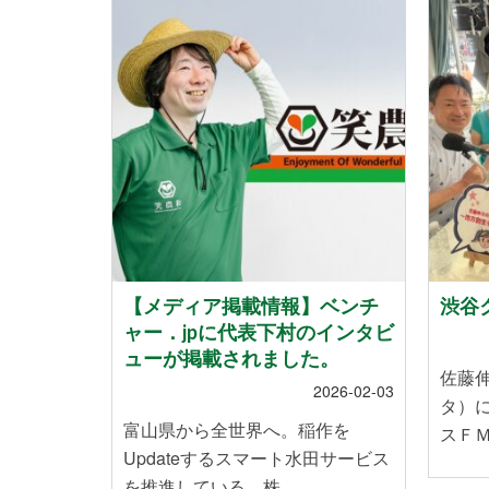
地震」によ
【メディア掲載情報】ベンチ
渋谷ク
れたお客
ャー．jpに代表下村のインタビ
いて
ューが掲載されました。
佐藤
2024-01-12
2026-02-03
タ）
能登半島地
富山県から全世界へ。稲作を
スＦＭ
皆様に心
Updateするスマート水田サービス
を推進している、株 …