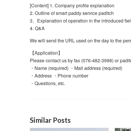
[Content] 1. Company profile explanation
2. Outline of smart paddy service paditch
3、Explanation of operation in the introduced fie
4. Q&A
We will send the URL used on the day to the per
【Application】
Please contact us by fax (076-482-3998) or pad
・Name (required) ・Mail address (required)
・Address ・Phone number
・Questions, etc.
Similar Posts