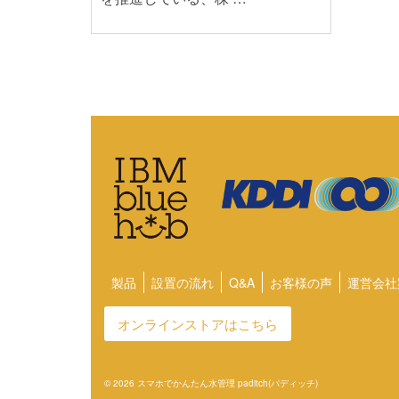
製品
設置の流れ
Q&A
お客様の声
運営会社
オンラインストアはこちら
© 2026 スマホでかんたん水管理 paditch(パディッチ)