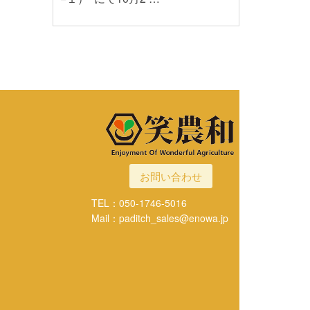
お問い合わせ
TEL：050-1746-5016
Mail：paditch_sales@enowa.jp