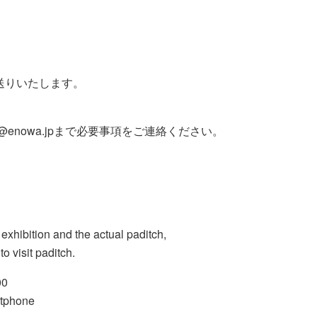
送りいたします。
pport@enowa.jpまで必要事項をご連絡ください。
exhibition and the actual paditch,
o visit paditch.
00
rtphone