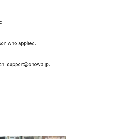
ld
son who applied.
itch_support@enowa.jp.