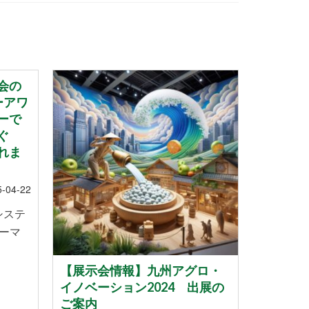
会の
ーアワ
ーで
ぐ
れま
5-04-22
システ
ーマ
【展示会情報】九州アグロ・
スマー
イノベーション2024 出展の
ていま
ご案内