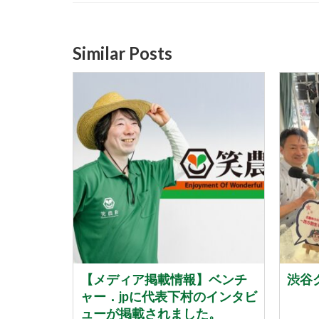
Similar Posts
地震」によ
【メディア掲載情報】ベンチ
渋谷ク
れたお客
ャー．jpに代表下村のインタビ
いて
ューが掲載されました。