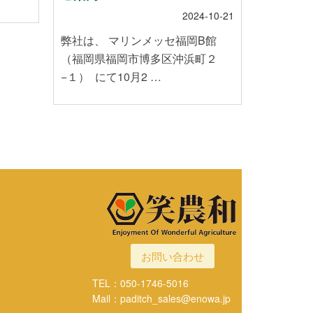
2024-10-21
株式会社
弊社は、 マリンメッセ福岡B館
のお米を
（福岡県福岡市博多区沖浜町２
や温暖化
−１） にて10月2 …
お問い合わせ
TEL：050-1746-5016
Mail：paditch_sales@enowa.jp