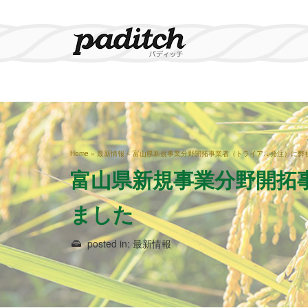
Home
»
最新情報
»
富山県新規事業分野開拓事業者（トライアル発注）に弊
富山県新規事業分野開拓
ました
posted in:
最新情報