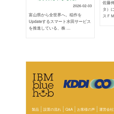
佐藤
2024-01-12
2026-02-03
タ）
能登半島地
富山県から全世界へ。稲作を
スＦＭ
皆様に心
Updateするスマート水田サービス
を推進している、株 …
製品
設置の流れ
Q&A
お客様の声
運営会社