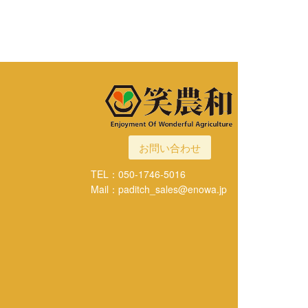
お問い合わせ
TEL：050-1746-5016
Mail：paditch_sales@enowa.jp