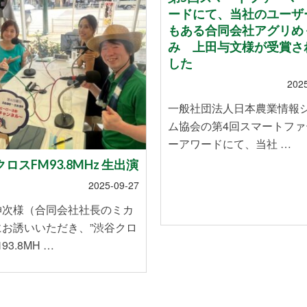
ードにて、当社のユーザ
もある合同会社アグリめ
み 上田与文様が受賞さ
した
202
一般社団法人日本農業情報
ム協会の第4回スマートファ
ーアワードにて、当社 …
ロスFM93.8MHz 生出演
2025-09-27
伸次様（合同会社社長のミカ
にお誘いいただき、”渋谷クロ
93.8MH …