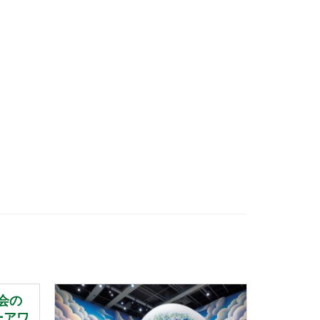
会の
ーアワ