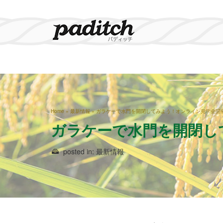
Home
»
最新情報
»
ガラケーで水門を開閉してみよう！オンライン見学会開
ガラケーで水門を開閉し
posted in:
最新情報