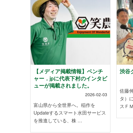
地震」によ
【メディア掲載情報】ベンチ
渋谷ク
れたお客
ャー．jpに代表下村のインタビ
いて
ューが掲載されました。
佐藤
2024-01-12
2026-02-03
タ）
能登半島地
富山県から全世界へ。稲作を
スＦＭ
皆様に心
Updateするスマート水田サービス
を推進している、株 …