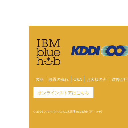
製品
設置の流れ
Q&A
お客様の声
運営会社
オンラインストアはこちら
© 2026 スマホでかんたん水管理 paditch(パディッチ)