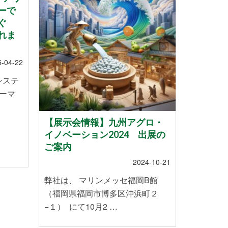
ーで
ぐ
れま
5-04-22
システ
ーマ
【展示会情報】九州アグロ・
スマー
イノベーション2024 出展の
ていま
ご案内
2024-10-21
株式会社
弊社は、 マリンメッセ福岡B館
のお米を
（福岡県福岡市博多区沖浜町２
や温暖化
−１） にて10月2 …