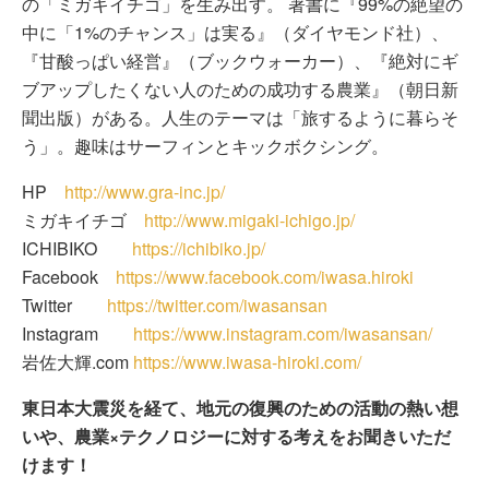
の「ミガキイチゴ」を生み出す。 著書に『99%の絶望の
中に「1%のチャンス」は実る』（ダイヤモンド社）、
『甘酸っぱい経営』（ブックウォーカー）、『絶対にギ
ブアップしたくない人のための成功する農業』（朝日新
聞出版）がある。人生のテーマは「旅するように暮らそ
う」。趣味はサーフィンとキックボクシング。
HP
http://www.gra-inc.jp/
ミガキイチゴ
http://www.migaki-ichigo.jp/
ICHIBIKO
https://ichibiko.jp/
Facebook
https://www.facebook.com/iwasa.hiroki
Twitter
https://twitter.com/iwasansan
Instagram
https://www.instagram.com/iwasansan/
岩佐大輝.com
https://www.iwasa-hiroki.com/
東日本大震災を経て、地元の復興のための活動の熱い想
いや、農業×テクノロジーに対する考えをお聞きいただ
けます！