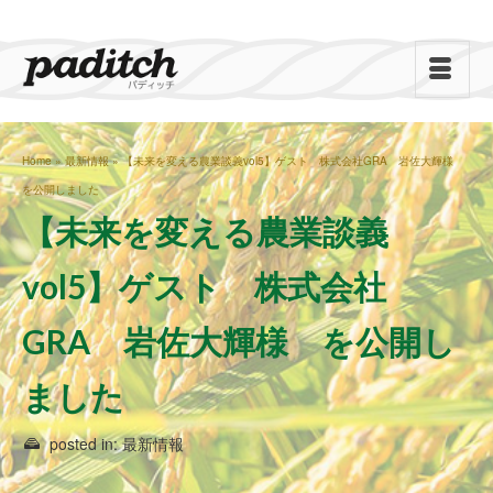
Home
»
最新情報
»
【未来を変える農業談義vol5】ゲスト 株式会社GRA 岩佐大輝様
を公開しました
【未来を変える農業談義
vol5】ゲスト 株式会社
GRA 岩佐大輝様 を公開し
ました
posted in:
最新情報