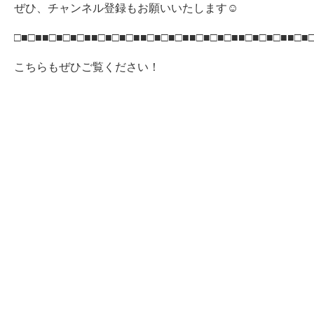
ぜひ、チャンネル登録もお願いいたします☺
□■□■■□■□■□■■□■□■□■■□■□■□■■□■□■□■■□■□■□■■□■
こちらもぜひご覧ください！