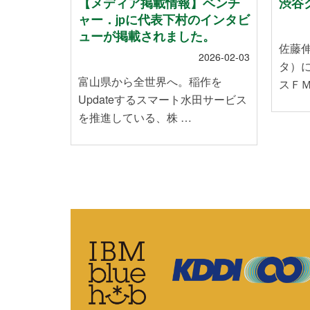
地震」によ
【メディア掲載情報】ベンチ
渋谷ク
れたお客
ャー．jpに代表下村のインタビ
いて
ューが掲載されました。
佐藤
2024-01-12
2026-02-03
タ）
能登半島地
富山県から全世界へ。稲作を
スＦＭ
皆様に心
Updateするスマート水田サービス
を推進している、株 …