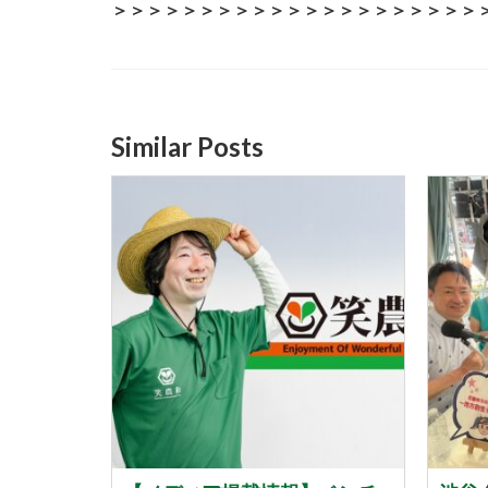
＞＞＞＞＞＞＞＞＞＞＞＞＞＞＞＞＞＞＞＞＞
Similar Posts