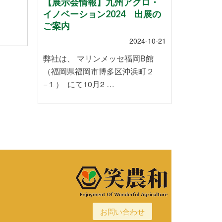
【展示会情報】九州アグロ・
スマー
イノベーション2024 出展の
ていま
ご案内
2024-10-21
株式会社
弊社は、 マリンメッセ福岡B館
のお米を
（福岡県福岡市博多区沖浜町２
や温暖化
−１） にて10月2 …
お問い合わせ