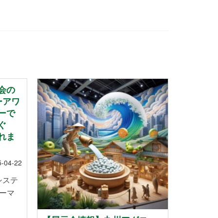
会の
ーアワ
ーで
ぐ
れま
5-04-22
システ
ーマ