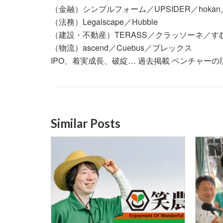
（金融）シンプルフォーム／UPSIDER／hokan／
（法務）Legalscape／Hubble
（建設・不動産）TERASS／クラッソーネ／す
（物流）ascend／Cuebus／プレックス
IPO、着実成長、破綻… 過去掲載 ベンチャーの現
Similar Posts