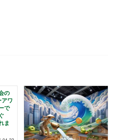
会の
ーアワ
ーで
ぐ
れま
5-04-22