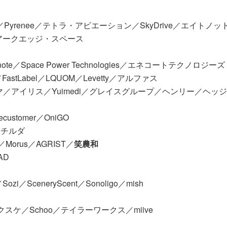
logy／Pyrenee／テトラ・アビエーション／SkyDrive／エイトノッ
ce／アークエッジ・スペース
e／Space Power Technologies／エネコートテクノロジーズ
FastLabel／LQUOM／Levetty／アルファス
／アイリス／Yuimedi／グレイスグループ／ヘンリー／ヘッ
tomer／OniGO
／マチルダ
O／Morus／AGRIST／
笑農和
AD
zi／SceneryScent／Sonoligo／mish
クスケ／Schoo／テイラーワークス／miive