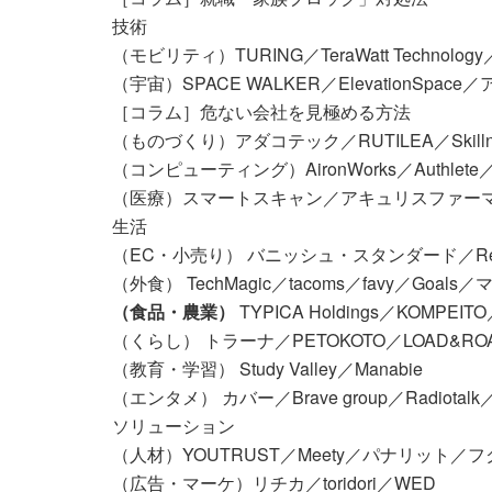
技術
（モビリティ）TURING／TeraWatt Techno
（宇宙）SPACE WALKER／ElevationSpa
［コラム］危ない会社を見極める方法
（ものづくり）アダコテック／RUTILEA／Skillnot
（コンピューティング）AironWorks／Authlete／
（医療）スマートスキャン／アキュリスファーマ
生活
（EC・小売り） バニッシュ・スタンダード／Recus
（外食） TechMagic／tacoms／favy／Goals
（食品・農業）
TYPICA Holdings／KOMPEIT
（くらし） トラーナ／PETOKOTO／LOAD&RO
（教育・学習） Study Valley／Manabie
（エンタメ） カバー／Brave group／Radiotalk／So
ソリューション
（人材）YOUTRUST／Meety／パナリット／フ
（広告・マーケ）リチカ／toridori／WED