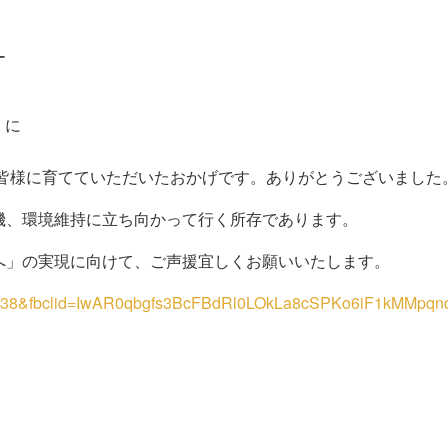
ー
 に
ーの皆様に育てていただいたおかげです。ありがとうございました
機、環境維持に立ち向かって行く所存であります。
へ」の実現に向けて、ご声援宜しくお願いいたします。
p?id=1738&fbclid=IwAR0qbgfs3BcFBdRl0LOkLa8cSPKo6iF1kMM