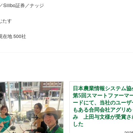
Siiibo証券／ナッジ
むたす
在地 500社
日本農業情報システム協
第5回スマートファーマ
ードにて、当社のユーザ
もある合同会社アグリめ
み 上田与文様が受賞さ
した
202