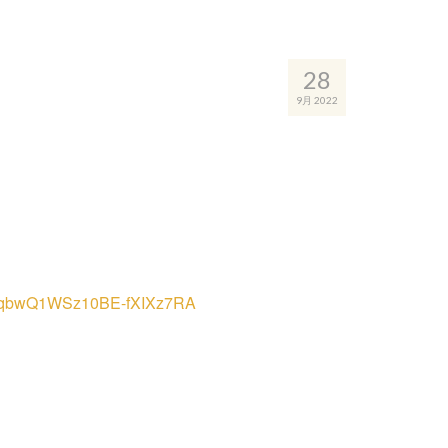
28
9月 2022
。
pqnqbwQ1WSz10BE-fXIXz7RA