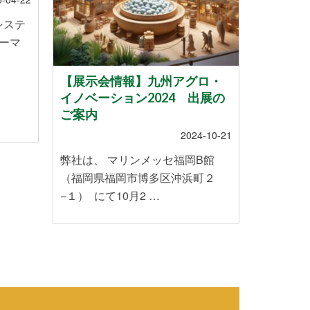
システ
ーマ
【展示会情報】九州アグロ・
スマー
イノベーション2024 出展の
ていま
ご案内
2024-10-21
株式会社
弊社は、 マリンメッセ福岡B館
のお米を
（福岡県福岡市博多区沖浜町２
や温暖化
−１） にて10月2 …