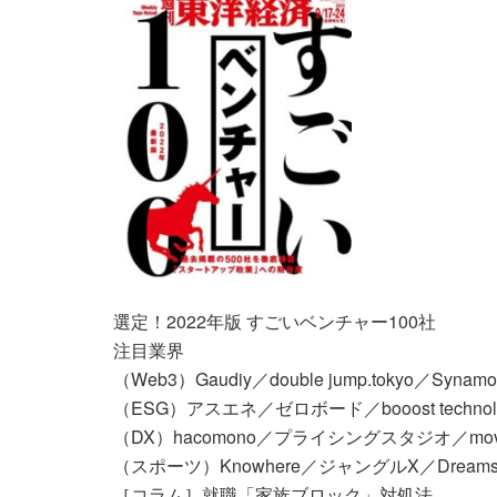
選定！2022年版 すごいベンチャー100社
注目業界
（Web3）Gaudiy／double jump.tokyo／S
（ESG）アスエネ／ゼロボード／booost techno
（DX）hacomono／プライシングスタジオ／mo
（スポーツ）Knowhere／ジャングルX／Dreamst
［コラム］就職「家族ブロック」対処法