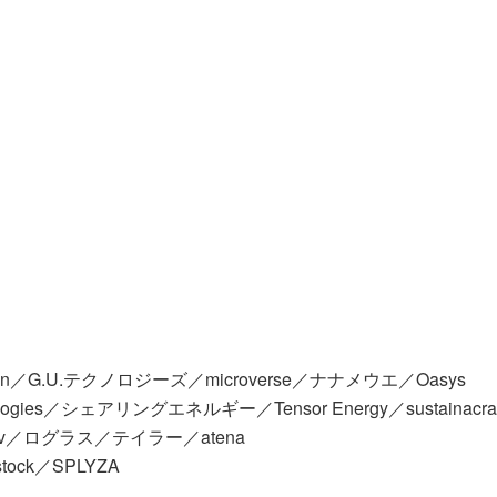
ynamon／G.U.テクノロジーズ／microverse／ナナメウエ／Oasys
logies／シェアリングエネルギー／Tensor Energy／sustai
v／ログラス／テイラー／atena
ock／SPLYZA