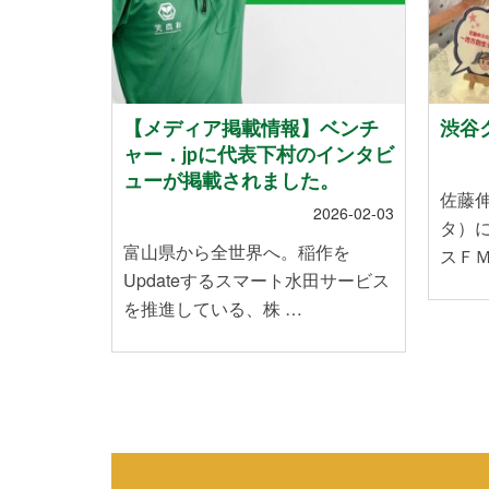
地震」によ
【メディア掲載情報】ベンチ
渋谷ク
れたお客
ャー．jpに代表下村のインタビ
いて
ューが掲載されました。
佐藤
2024-01-12
2026-02-03
タ）
能登半島地
富山県から全世界へ。稲作を
スＦＭ
皆様に心
Updateするスマート水田サービス
を推進している、株 …