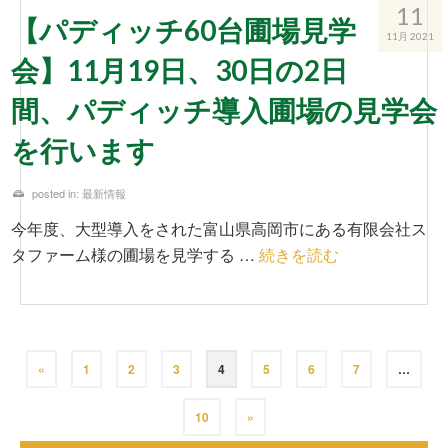
11
【パディッチ60台圃場見学
11月 2021
会】11月19日、30日の2日
間、パディッチ導入圃場の見学会
を行います
posted in:
最新情報
今年度、大型導入をされた富山県高岡市にある有限会社ス
タファーム様の圃場を見学する …
続きを読む
«
1
2
3
4
5
6
7
…
10
»