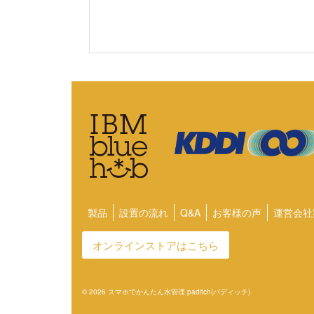
製品
設置の流れ
Q&A
お客様の声
運営会社
オンラインストアはこちら
© 2026 スマホでかんたん水管理 paditch(パディッチ)