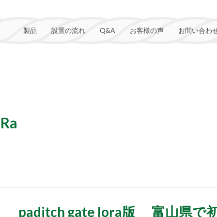
製品
設置の流れ
Q&A
お客様の声
お問い合わ
Ra
paditch gate lora版 富山