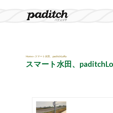
Home
»
スマート水田、paditchLoRa
スマート水田、paditchLo