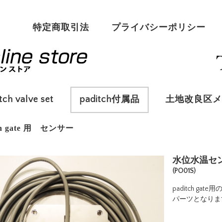
特定商取引法
プライバシーポリシー
tch valve set
paditch付属品
土地改良区メ
tch gate 用 センサー
詳細
水位水温セ
(PO01S)
paditch 
パーツとなりま