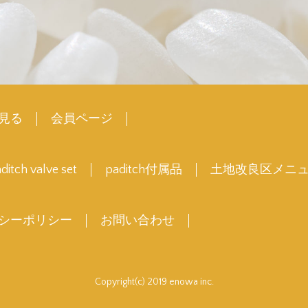
見る
会員ページ
ditch valve set
paditch付属品
土地改良区メニ
シーポリシー
お問い合わせ
Copyright(c) 2019 enowa inc.