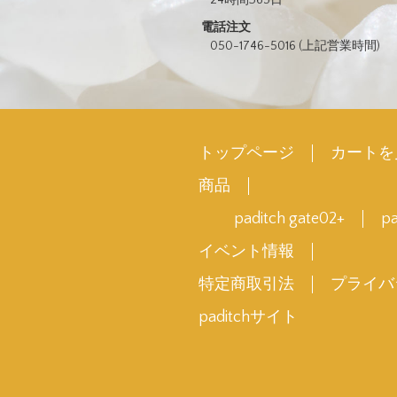
電話注文
050-1746-5016 (上記営業時間)
トップページ
カートを
商品
paditch gate02+
pa
イベント情報
特定商取引法
プライバ
paditchサイト