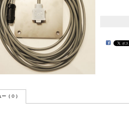
ュー
（ 0 ）